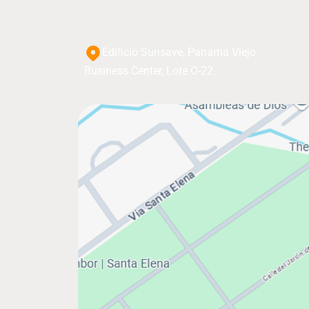
Edificio Sunsave, Panamá Viejo
Business Center, Lote O-22.