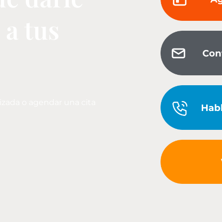
 a tus
lizada o agendar una cita