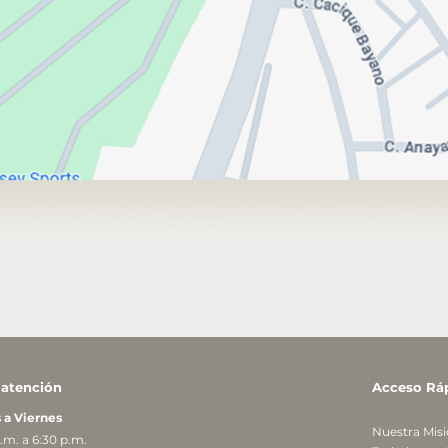
 atención
Acceso Rá
 a Viernes
Nuestra Mis
.m. a 6:30 p.m.