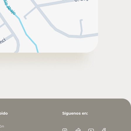
pido
Síguenos en:
ión