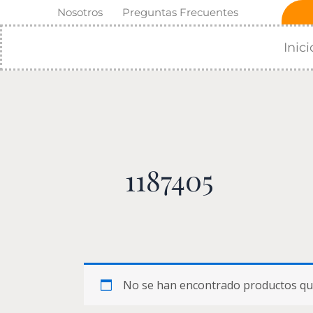
Ir
Nosotros
Preguntas Frecuentes
al
contenido
Inici
1187405
No se han encontrado productos que 