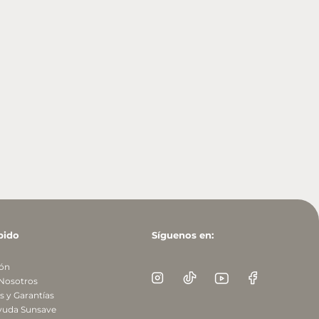
pido
Síguenos en:
ión
 Nosotros
 y Garantías
yuda Sunsave