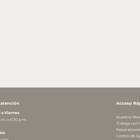
 atención
Acceso Rá
 a Viernes
Nuestra Mis
.m. a 6:30 p.m.
Trabaja con
Reparaciones
ados
Centro de A
 cita