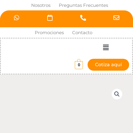
Ir
Nosotros
Preguntas Frecuentes
al
contenido
Promociones
Contacto
Menú
Cotiza aquí
0