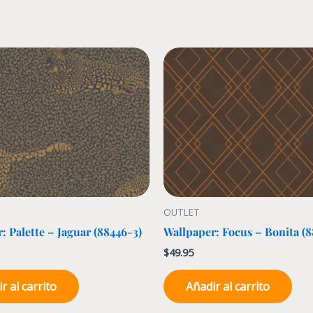
OUTLET
: Palette – Jaguar (88446-3)
Wallpaper: Focus – Bonita (8
$
49.95
r al carrito
Añadir al carrito