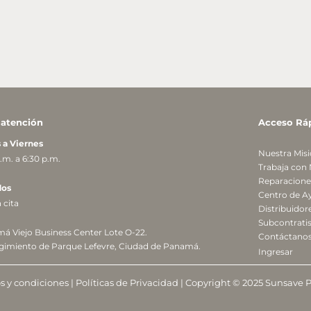
 atención
Acceso Rá
 a Viernes
Nuestra Mis
.m. a 6:30 p.m.
Trabaja con
Reparaciones
ados
Centro de A
 cita
Distribuidor
Subcontratis
á Viejo Business Center Lote O-22.
Contáctano
gimiento de Parque Lefevre,
Ciudad de Panamá.
Ingresar
 y condiciones
|
Políticas de Privacidad
| Copyright © 2025 Sunsave