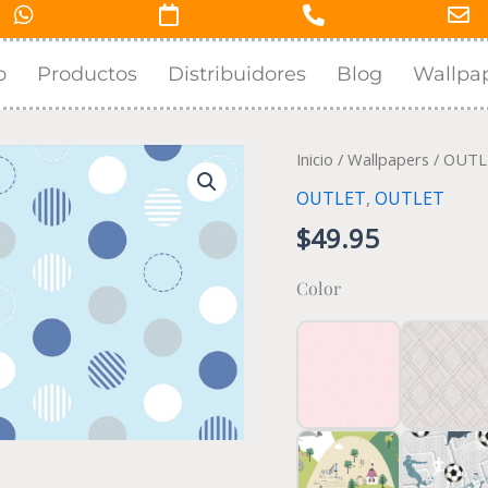
o
Productos
Distribuidores
Blog
Wallpa
Wallpaper:
Inicio
/
Wallpapers
/
OUTL
Palette
OUTLET
,
OUTLET
-
$
49.95
Dot
dot
Color
(88438-
2)
cantidad