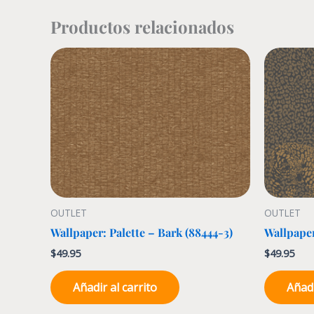
Productos relacionados
OUTLET
OUTLET
Wallpaper: Palette – Bark (88444-3)
Wallpaper
$
49.95
$
49.95
Añadir al carrito
Añadi