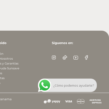
pido
Síguenos en:
ión
 Nosotros
 y Garantías
yuda Sunsave
es
tas
s
¿Cómo podemos ayudarte?
 Panama