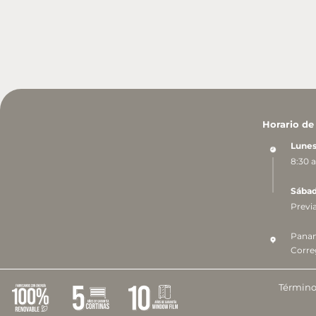
Horario de
Lunes
8:30 a
Sáb
Previa
Panam
Corre
Términos