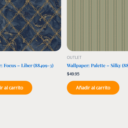
OUTLET
: Focus – Liber (88499-3)
Wallpaper: Palette – Silky (8
$
49.95
r al carrito
Añadir al carrito