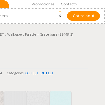
Promociones
Contacto
pers
Cotiza aquí
0
ET
/ Wallpaper: Palette – Grace base (88449-2)
41
Categorías:
OUTLET
,
OUTLET