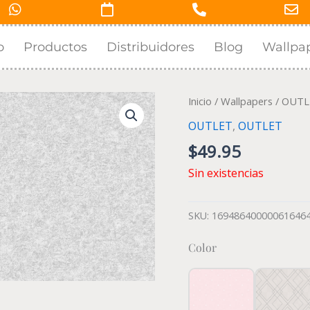
o
Productos
Distribuidores
Blog
Wallpa
Inicio
/
Wallpapers
/
OUTL
OUTLET
,
OUTLET
$
49.95
Sin existencias
SKU:
16948640000061646
Color